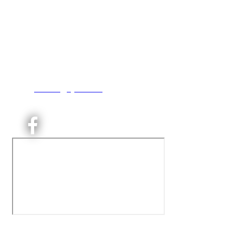
Kjelsås IL
Neptunveien 8 -12
Postboks 13 Kjelsås
0411 Oslo
T:
9191 1913
E:
kontoret@kjelsaas.no
Orgnr: ‍975 663 450