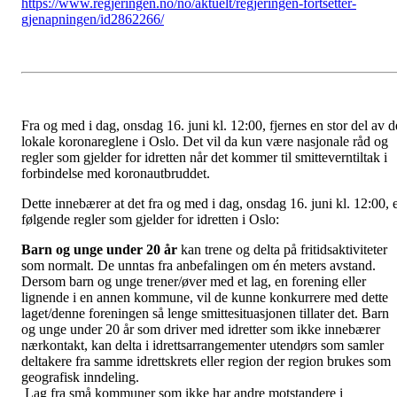
https://www.regjeringen.no/no/aktuelt/regjeringen-fortsetter-
gjenapningen/id2862266/
Fra og med i dag, onsdag 16. juni kl. 12:00, fjernes en stor del av d
lokale koronareglene i Oslo. Det vil da kun være nasjonale råd og
regler som gjelder for idretten når det kommer til smitteverntiltak i
forbindelse med koronautbruddet.
Dette innebærer at det fra og med i dag, onsdag 16. juni kl. 12:00, 
følgende regler som gjelder for idretten i Oslo:
Barn og unge under 20 år
kan trene og delta på fritidsaktiviteter
som normalt. De unntas fra anbefalingen om én meters avstand.
Dersom barn og unge trener/øver med et lag, en forening eller
lignende i en annen kommune, vil de kunne konkurrere med dette
laget/denne foreningen så lenge smittesituasjonen tillater det. Barn
og unge under 20 år som driver med idretter som ikke innebærer
nærkontakt, kan delta i idrettsarrangementer utendørs som samler
deltakere fra samme idrettskrets eller region der region brukes som
geografisk inndeling.
Lag fra små kommuner som ikke har andre motstandere i