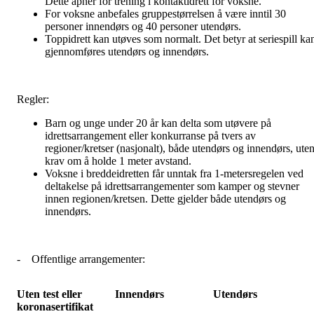
Dette åpner for trening i kontaktidrett for voksne.
For voksne anbefales gruppestørrelsen å være inntil 30
personer innendørs og 40 personer utendørs.
Toppidrett kan utøves som normalt. Det betyr at seriespill ka
gjennomføres utendørs og innendørs.
Regler:
Barn og unge under 20 år kan delta som utøvere på
idrettsarrangement eller konkurranse på tvers av
regioner/kretser (nasjonalt), både utendørs og innendørs, ute
krav om å holde 1 meter avstand.
Voksne i breddeidretten får unntak fra 1-metersregelen ved
deltakelse på idrettsarrangementer som kamper og stevner
innen regionen/kretsen. Dette gjelder både utendørs og
innendørs.
-
Offentlige arrangementer:
Uten test eller
Innendørs
Utendørs
koronasertifikat