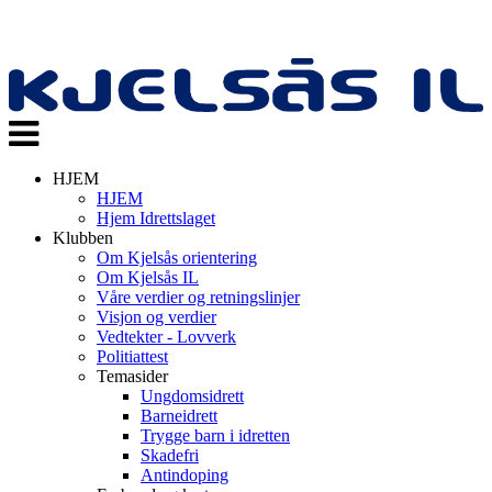
Veksle
navigasjon
HJEM
HJEM
Hjem Idrettslaget
Klubben
Om Kjelsås orientering
Om Kjelsås IL
Våre verdier og retningslinjer
Visjon og verdier
Vedtekter - Lovverk
Politiattest
Temasider
Ungdomsidrett
Barneidrett
Trygge barn i idretten
Skadefri
Antindoping