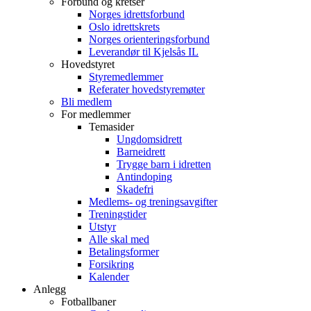
Forbund og kretser
Norges idrettsforbund
Oslo idrettskrets
Norges orienteringsforbund
Leverandør til Kjelsås IL
Hovedstyret
Styremedlemmer
Referater hovedstyremøter
Bli medlem
For medlemmer
Temasider
Ungdomsidrett
Barneidrett
Trygge barn i idretten
Antindoping
Skadefri
Medlems- og treningsavgifter
Treningstider
Utstyr
Alle skal med
Betalingsformer
Forsikring
Kalender
Anlegg
Fotballbaner