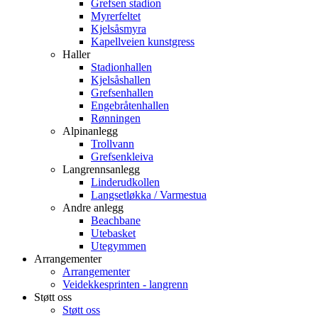
Grefsen stadion
Myrerfeltet
Kjelsåsmyra
Kapellveien kunstgress
Haller
Stadionhallen
Kjelsåshallen
Grefsenhallen
Engebråtenhallen
Rønningen
Alpinanlegg
Trollvann
Grefsenkleiva
Langrennsanlegg
Linderudkollen
Langsetløkka / Varmestua
Andre anlegg
Beachbane
Utebasket
Utegymmen
Arrangementer
Arrangementer
Veidekkesprinten - langrenn
Støtt oss
Støtt oss