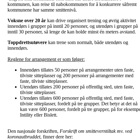
kommunen, kan reise til nabokommunen for å konkurrere såfremt
kommunene har samme smittenivå.
Voksne over 20 år
kan drive organisert trening og øvrig aktivitet
innendørs i grupper på inntil 20 personer, og utendørs i grupper på
inntil 30 personer, så lenge de kan holde minst én meters avstand.
Toppdrettsutøvere
kan trene som normalt, både utendørs og
innendørs.
Reglene for arrangement er som følger:
Innendørs tillates 50 personer på arrangementer uten faste,
tilviste sitteplasser og 200 personer på arrangementer med
faste, tilviste sitteplasser.
Utendørs tillates 200 personer på offentlig sted, uten faste,
tilviste sitteplasser.
Utendørs tillates 600 personer på offentlig sted, med faste,
tilviste sitteplasser, fordelt på tre grupper. Det betyr at det nå
kan være 600 personer, fordelt på tre grupper, på for eksemp
Intility eller Bislett.
Den nasjonale forskriften,
Forskrift om smitteverntiltak mv. ved
koronautbruddet
, finner dere her: