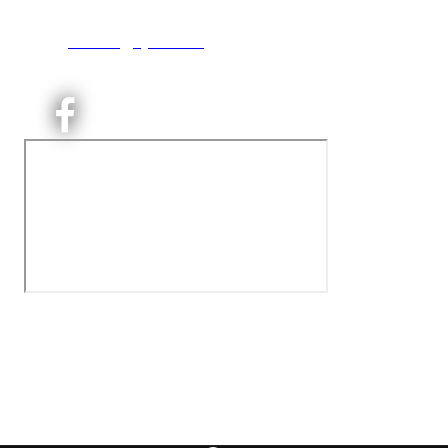
T:
9191 1913
E:
kontoret@kjelsaas.no
Orgnr: ‍975 663 450