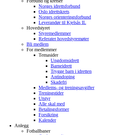
Forbund og kretser
Norges idrettsforbund
Oslo idrettskrets
Norges orienteringsforbund
Leverandør til Kjelsås IL
Hovedstyret
Styremedlemmer
Referater hovedstyremøter
Bli medlem
For medlemmer
Temasider
Ungdomsidrett
Barneidrett
Trygge barn i idretten
Antindoping
Skadefri
Medlems- og treningsavgifter
Treningstider
Utstyr
Alle skal med
Betalingsformer
Forsikring
Kalender
Anlegg
Fotballbaner