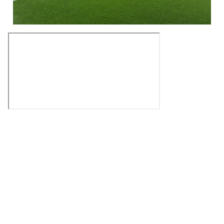
Kjelsås IL
Neptunveien 8 -12
Postboks 13 Kjelsås
0411 Oslo