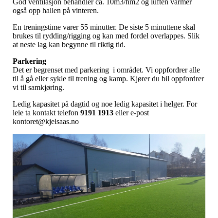
God ventilasjon behandler ca. 10m3/hm2 og luften varmer
også opp hallen på vinteren.
En treningstime varer 55 minutter. De siste 5 minuttene skal
brukes til rydding/rigging og kan med fordel overlappes. Slik
at neste lag kan begynne til riktig tid.
Parkering
Det er begrenset med parkering i området. Vi oppfordrer alle
til å gå eller sykle til trening og kamp. Kjører du bil oppfordrer
vi til samkjøring.
Ledig kapasitet på dagtid og noe ledig kapasitet i helger. For
leie ta kontakt telefon
9191 1913
eller e-post
kontoret@kjelsaas.no