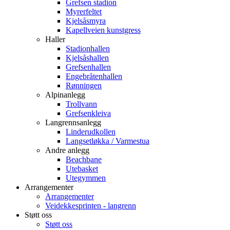
Grefsen stadion
Myrerfeltet
Kjelsåsmyra
Kapellveien kunstgress
Haller
Stadionhallen
Kjelsåshallen
Grefsenhallen
Engebråtenhallen
Rønningen
Alpinanlegg
Trollvann
Grefsenkleiva
Langrennsanlegg
Linderudkollen
Langsetløkka / Varmestua
Andre anlegg
Beachbane
Utebasket
Utegymmen
Arrangementer
Arrangementer
Veidekkesprinten - langrenn
Støtt oss
Støtt oss