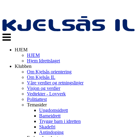
Veksle
navigasjon
HJEM
HJEM
Hjem Idrettslaget
Klubben
Om Kjelsås orientering
Om Kjelsås IL
Våre verdier og retningslinjer
Visjon og verdier
Vedtekter - Lovverk
Politiattest
Temasider
Ungdomsidrett
Barneidrett
Trygge barn i idretten
Skadefri
Antindoping