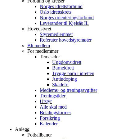
Forbund og kretser
Norges idrettsforbund
Oslo idrettskrets
Norges orienteringsforbund
Leverandør til Kjelsås IL
Hovedstyret
Styremedlemmer
Referater hovedstyremøter
Bli medlem
For medlemmer
Temasider
Ungdomsidrett
Barneidrett
Trygge barn i idretten
Antindoping
Skadefri
Medlems- og treningsavgifter
Treningstider
Utstyr
Alle skal med
Betalingsformer
Forsikring
Kalender
Anlegg
Fotballbaner