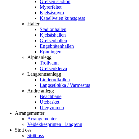
Grefsen stadion
Myrerfeltet
Kjelsåsmyra
Kapellveien kunstgress
Haller
Stadionhallen
Kjelsåshallen
Grefsenhallen
Engebråtenhallen
Rønningen
Alpinanlegg
Trollvann
Grefsenkleiva
Langrennsanlegg
Linderudkollen
Langsetløkka / Varmestua
Andre anlegg
Beachbane
Utebasket
Utegymmen
Arrangementer
Arrangementer
Veidekkesprinten - langrenn
Støtt oss
Støtt oss