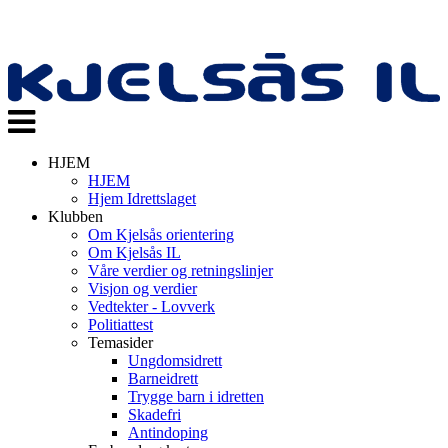
Veksle
navigasjon
HJEM
HJEM
Hjem Idrettslaget
Klubben
Om Kjelsås orientering
Om Kjelsås IL
Våre verdier og retningslinjer
Visjon og verdier
Vedtekter - Lovverk
Politiattest
Temasider
Ungdomsidrett
Barneidrett
Trygge barn i idretten
Skadefri
Antindoping