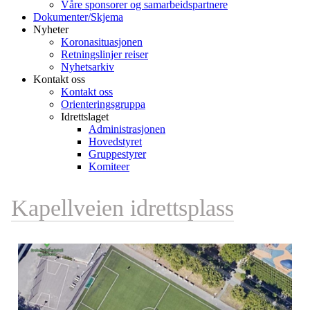
Våre sponsorer og samarbeidspartnere
Dokumenter/Skjema
Nyheter
Koronasituasjonen
Retningslinjer reiser
Nyhetsarkiv
Kontakt oss
Kontakt oss
Orienteringsgruppa
Idrettslaget
Administrasjonen
Hovedstyret
Gruppestyrer
Komiteer
Kapellveien idrettsplass