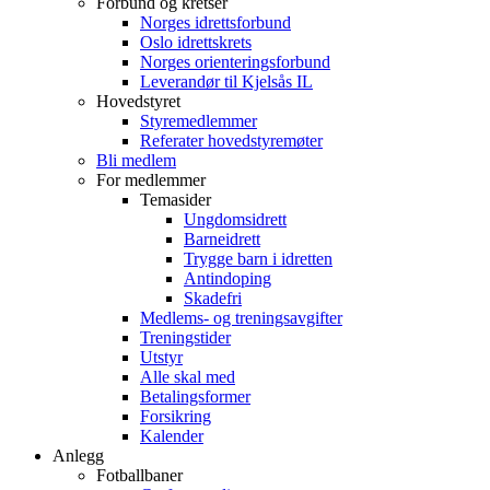
Forbund og kretser
Norges idrettsforbund
Oslo idrettskrets
Norges orienteringsforbund
Leverandør til Kjelsås IL
Hovedstyret
Styremedlemmer
Referater hovedstyremøter
Bli medlem
For medlemmer
Temasider
Ungdomsidrett
Barneidrett
Trygge barn i idretten
Antindoping
Skadefri
Medlems- og treningsavgifter
Treningstider
Utstyr
Alle skal med
Betalingsformer
Forsikring
Kalender
Anlegg
Fotballbaner