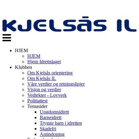
Veksle
navigasjon
HJEM
HJEM
Hjem Idrettslaget
Klubben
Om Kjelsås orientering
Om Kjelsås IL
Våre verdier og retningslinjer
Visjon og verdier
Vedtekter - Lovverk
Politiattest
Temasider
Ungdomsidrett
Barneidrett
Trygge barn i idretten
Skadefri
Antindoping