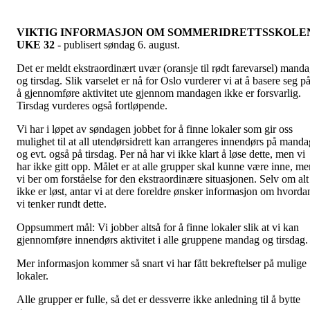
VIKTIG INFORMASJON OM SOMMERIDRETTSSKOLE
UKE 32
- publisert søndag 6. august.
Det er meldt ekstraordinært uvær (oransje til rødt farevarsel) mand
og tirsdag. Slik varselet er nå for Oslo vurderer vi at å basere seg p
å gjennomføre aktivitet ute gjennom mandagen ikke er forsvarlig.
Tirsdag vurderes også fortløpende.
Vi har i løpet av søndagen jobbet for å finne lokaler som gir oss
mulighet til at all utendørsidrett kan arrangeres innendørs på manda
og evt. også på tirsdag. Per nå har vi ikke klart å løse dette, men vi
har ikke gitt opp. Målet er at alle grupper skal kunne være inne, me
vi ber om forståelse for den ekstraordinære situasjonen. Selv om alt
ikke er løst, antar vi at dere foreldre ønsker informasjon om hvorda
vi tenker rundt dette.
Oppsummert mål: Vi jobber altså for å finne lokaler slik at vi kan
gjennomføre innendørs aktivitet i alle gruppene mandag og tirsdag.
Mer informasjon kommer så snart vi har fått bekreftelser på mulige
lokaler.
Alle grupper er fulle, så det er dessverre ikke anledning til å bytte