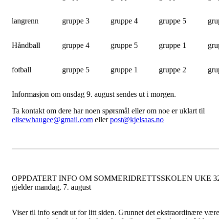
langrenn
gruppe 3
gruppe 4
gruppe 5
gru
Håndball
gruppe 4
gruppe 5
gruppe 1
gru
fotball
gruppe 5
gruppe 1
gruppe 2
gru
Informasjon om onsdag 9. august sendes ut i morgen.
Ta kontakt om dere har noen spørsmål eller om noe er uklart til
elisewhaugee@gmail.com
eller
post@kjelsaas.no
OPPDATERT INFO OM SOMMERIDRETTSSKOLEN UKE 32
gjelder mandag, 7. august
Viser til info sendt ut for litt siden. Grunnet det ekstraordinære være