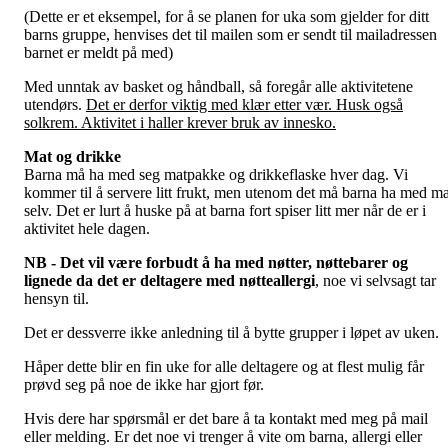
(Dette er et eksempel, for å se planen for uka som gjelder for ditt
barns gruppe, henvises det til mailen som er sendt til mailadressen
barnet er meldt på med)
Med unntak av basket og håndball, så foregår alle aktivitetene
utendørs.
Det er derfor viktig med klær etter vær. Husk også
solkrem. Aktivitet i haller krever bruk av innesko.
Mat og drikke
Barna må ha med seg matpakke og drikkeflaske hver dag. Vi
kommer til å servere litt frukt, men utenom det må barna ha med ma
selv. Det er lurt å huske på at barna fort spiser litt mer når de er i
aktivitet hele dagen.
NB - Det vil være forbudt å ha med nøtter, nøttebarer og
lignede da det er deltagere med nøtteallergi
, noe vi selvsagt tar
hensyn til.
Det er dessverre ikke anledning til å bytte grupper i løpet av uken.
Håper dette blir en fin uke for alle deltagere og at flest mulig får
prøvd seg på noe de ikke har gjort før.
Hvis dere har spørsmål er det bare å ta kontakt med meg på mail
eller melding. Er det noe vi trenger å vite om barna, allergi eller