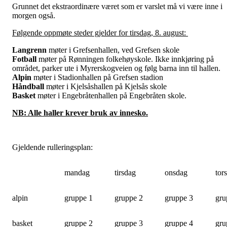
Grunnet det ekstraordinære været som er varslet må vi være inne i
morgen også.
Følgende oppmøte steder gjelder for tirsdag, 8. august:
Langrenn
møter i Grefsenhallen, ved Grefsen skole
Fotball
møter på Rønningen folkehøyskole. Ikke innkjøring på
området, parker ute i Myrerskogveien og følg barna inn til hallen.
Alpin
møter i Stadionhallen på Grefsen stadion
Håndball
møter i Kjelsåshallen på Kjelsås skole
Basket
møter i Engebråtenhallen på Engebråten skole.
NB: Alle haller krever bruk av innesko.
Gjeldende rulleringsplan:
mandag
tirsdag
onsdag
tor
alpin
gruppe 1
gruppe 2
gruppe 3
gru
basket
gruppe 2
gruppe 3
gruppe 4
gru