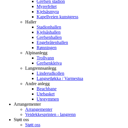
Grefsen stadion
Myrerfeltet
Kjelsåsmyra
Kapellveien kunstgress
Haller
Stadionhallen
Kjelsåshallen
Grefsenhallen
Engebråtenhallen
Rønningen
Alpinanlegg
Trollvann
Grefsenkleiva
Langrennsanlegg
Linderudkollen
Langsetløkka / Varmestua
Andre anlegg
Beachbane
Utebasket
Utegymmen
Arrangementer
Arrangementer
Veidekkesprinten - langrenn
Støtt oss
Støtt oss