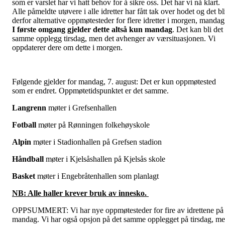
som er varslet har vi hatt behov for å sikre oss. Det har vi nå klart.
Alle påmeldte utøvere i alle idretter har fått tak over hodet og det bl
derfor alternative oppmøtesteder for flere idretter i morgen, mandag
I første omgang gjelder dette altså kun mandag
. Det kan bli det
samme opplegg tirsdag, men det avhenger av værsituasjonen. Vi
oppdaterer dere om dette i morgen.
Følgende gjelder for mandag, 7. august: Det er kun oppmøtested
som er endret. Oppmøtetidspunktet er det samme.
Langrenn
møter i Grefsenhallen
Fotball
møter på Rønningen folkehøyskole
Alpin
møter i Stadionhallen på Grefsen stadion
Håndball
møter i Kjelsåshallen på Kjelsås skole
Basket
møter i Engebråtenhallen som planlagt
NB: Alle haller krever bruk av innesko.
OPPSUMMERT: Vi har nye oppmøtesteder for fire av idrettene på
mandag. Vi har også opsjon på det samme opplegget på tirsdag, m