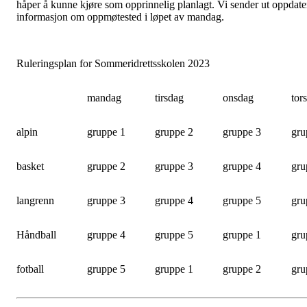
håper å kunne kjøre som opprinnelig planlagt. Vi sender ut oppdate
informasjon om oppmøtested i løpet av mandag.
Ruleringsplan for Sommeridrettsskolen 2023
mandag
tirsdag
onsdag
tor
alpin
gruppe 1
gruppe 2
gruppe 3
gru
basket
gruppe 2
gruppe 3
gruppe 4
gru
langrenn
gruppe 3
gruppe 4
gruppe 5
gru
Håndball
gruppe 4
gruppe 5
gruppe 1
gru
fotball
gruppe 5
gruppe 1
gruppe 2
gru