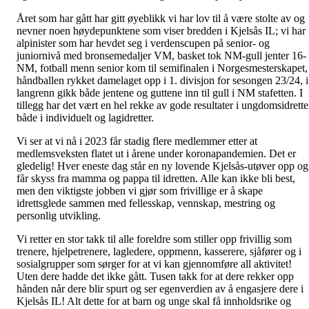
Året som har gått har gitt øyeblikk vi har lov til å være stolte av og
nevner noen høydepunktene som viser bredden i Kjelsås IL; vi har
alpinister som har hevdet seg i verdenscupen på senior- og
juniornivå med bronsemedaljer VM, basket tok NM-gull jenter 16-
NM, fotball menn senior kom til semifinalen i Norgesmesterskapet, 
håndballen rykket damelaget opp i 1. divisjon for sesongen 23/24, i
langrenn gikk både jentene og guttene inn til gull i NM stafetten. I
tillegg har det vært en hel rekke av gode resultater i ungdomsidrett
både i individuelt og lagidretter.
Vi ser at vi nå i 2023 får stadig flere medlemmer etter at
medlemsveksten flatet ut i årene under koronapandemien. Det er
gledelig! Hver eneste dag står en ny lovende Kjelsås-utøver opp og
får skyss fra mamma og pappa til idretten. Alle kan ikke bli best,
men den viktigste jobben vi gjør som frivillige er å skape
idrettsglede sammen med fellesskap, vennskap, mestring og
personlig utvikling.
Vi retter en stor takk til alle foreldre som stiller opp frivillig som
trenere, hjelpetrenere, lagledere, oppmenn, kasserere, sjåfører og i
sosialgrupper som sørger for at vi kan gjennomføre all aktivitet!
Uten dere hadde det ikke gått. Tusen takk for at dere rekker opp
hånden når dere blir spurt og ser egenverdien av å engasjere dere i
Kjelsås IL! Alt dette for at barn og unge skal få innholdsrike og