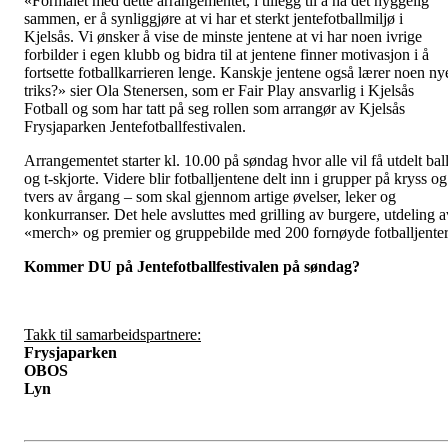
«Formålet med dette arrangementet, i tillegg til å ha det hyggelig
sammen, er å synliggjøre at vi har et sterkt jentefotballmiljø i
Kjelsås. Vi ønsker å vise de minste jentene at vi har noen ivrige
forbilder i egen klubb og bidra til at jentene finner motivasjon i å
fortsette fotballkarrieren lenge. Kanskje jentene også lærer noen ny
triks?» sier Ola Stenersen, som er Fair Play ansvarlig i Kjelsås
Fotball og som har tatt på seg rollen som arrangør av Kjelsås
Frysjaparken Jentefotballfestivalen.
Arrangementet starter kl. 10.00 på søndag hvor alle vil få utdelt bal
og t-skjorte. Videre blir fotballjentene delt inn i grupper på kryss og
tvers av årgang – som skal gjennom artige øvelser, leker og
konkurranser. Det hele avsluttes med grilling av burgere, utdeling a
«merch» og premier og gruppebilde med 200 fornøyde fotballjenter
Kommer DU på Jentefotballfestivalen på søndag?
Takk til samarbeidspartnere:
Frysjaparken
OBOS
Lyn