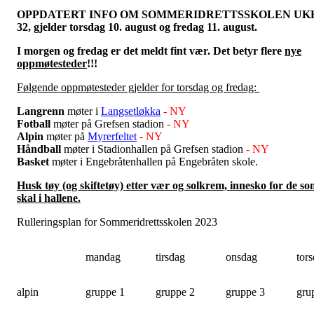
OPPDATERT INFO OM SOMMERIDRETTSSKOLEN UK
32, gjelder torsdag 10. august og fredag 11. august.
I morgen og fredag er det meldt fint vær. Det betyr flere
nye
oppmøtesteder
!!!
Følgende oppmøtesteder gjelder for torsdag og fredag:
Langrenn
møter i
Langsetløkka
- NY
Fotball
møter på Grefsen stadion
- NY
Alpin
møter på
Myrerfeltet
- NY
Håndball
møter i Stadionhallen på Grefsen stadion
- NY
Basket
møter i Engebråtenhallen på Engebråten skole.
Husk tøy (og skiftetøy) etter vær og solkrem, innesko for de s
skal i hallene.
Rulleringsplan for Sommeridrettsskolen 2023
mandag
tirsdag
onsdag
tor
alpin
gruppe 1
gruppe 2
gruppe 3
gru