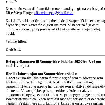
gruppe.
Dersom du vet at ditt barn ikke møter mandag – gi snarest beskjed t
Elise Werp Hauge,
elisewhaugee@gmail.com
Kjelsås IL beklager den usikkerheten dette skaper. Vi håper som sa
å løse det, men været får vi gjort lite med. Vi håper på å gi dere
informasjon om nytt oppmøtested i løpet av ettermiddagen/tidlig
kveld.
Vennlig hilsen
Kjelsås IL
Hei og velkommen til Sommeridrettsskolen 2023 fra 7. til om
med 11. august.
Her litt informasjon om Sommeridrettsskolen
I løpet av uka skal alle barna få prøve seg på fem av idrettene som
Kjelsås IL tilbyr. Nemlig alpint, basket, fotball, håndball og
langrenn. Hver av gruppene har trenere som er aktive i de respekti
idrettene. Vi som jobber på sommeridrettsskolen er aktive
ungdommer/unge voksne i klubben. Vi planlegger og gjennomføre
sommeridrettsskolen. Noen har vært med før, for andre er det første
gangen. Vi skal gjøre alt vi kan for at barna får en fin uke sammen