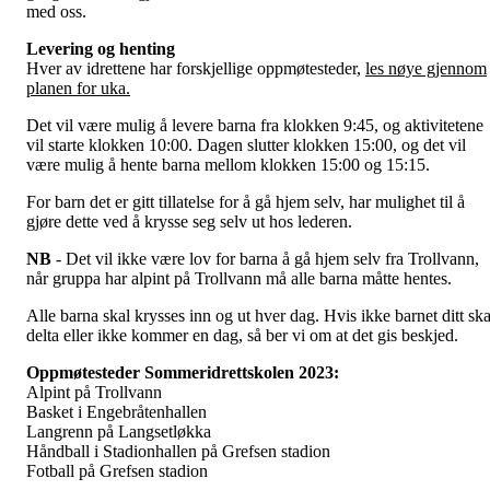
med oss.
Levering og henting
Hver av idrettene har forskjellige oppmøtesteder,
les nøye gjennom
planen for uka.
Det vil være mulig å levere barna fra klokken 9:45, og aktivitetene
vil starte klokken 10:00. Dagen slutter klokken 15:00, og det vil
være mulig å hente barna mellom klokken 15:00 og 15:15.
For barn det er gitt tillatelse for å gå hjem selv, har mulighet til å
gjøre dette ved å krysse seg selv ut hos lederen.
NB
- Det vil ikke være lov for barna å gå hjem selv fra Trollvann,
når gruppa har alpint på Trollvann må alle barna måtte hentes.
Alle barna skal krysses inn og ut hver dag. Hvis ikke barnet ditt ska
delta eller ikke kommer en dag, så ber vi om at det gis beskjed.
Oppmøtesteder Sommeridrettskolen 2023:
Alpint på Trollvann
Basket i Engebråtenhallen
Langrenn på Langsetløkka
Håndball i Stadionhallen på Grefsen stadion
Fotball på Grefsen stadion