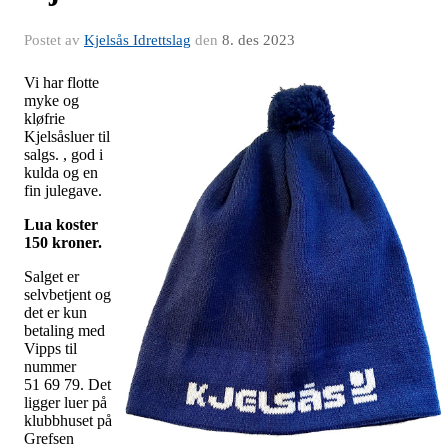
Postet av
Kjelsås Idrettslag
den
8. des 2023
Vi har flotte
myke og
kløfrie
Kjelsåsluer til
salgs. , god i
kulda og en
fin julegave.
Lua koster
150 kroner.
Salget er
selvbetjent og
det er kun
betaling med
Vipps til
nummer
51 69 79. Det
ligger luer på
klubbhuset på
Grefsen