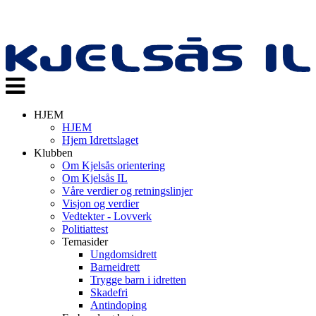
Veksle
navigasjon
HJEM
HJEM
Hjem Idrettslaget
Klubben
Om Kjelsås orientering
Om Kjelsås IL
Våre verdier og retningslinjer
Visjon og verdier
Vedtekter - Lovverk
Politiattest
Temasider
Ungdomsidrett
Barneidrett
Trygge barn i idretten
Skadefri
Antindoping