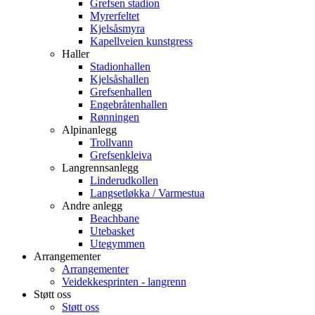
Grefsen stadion
Myrerfeltet
Kjelsåsmyra
Kapellveien kunstgress
Haller
Stadionhallen
Kjelsåshallen
Grefsenhallen
Engebråtenhallen
Rønningen
Alpinanlegg
Trollvann
Grefsenkleiva
Langrennsanlegg
Linderudkollen
Langsetløkka / Varmestua
Andre anlegg
Beachbane
Utebasket
Utegymmen
Arrangementer
Arrangementer
Veidekkesprinten - langrenn
Støtt oss
Støtt oss