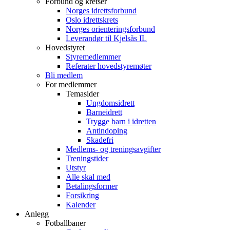
Forbund og kretser
Norges idrettsforbund
Oslo idrettskrets
Norges orienteringsforbund
Leverandør til Kjelsås IL
Hovedstyret
Styremedlemmer
Referater hovedstyremøter
Bli medlem
For medlemmer
Temasider
Ungdomsidrett
Barneidrett
Trygge barn i idretten
Antindoping
Skadefri
Medlems- og treningsavgifter
Treningstider
Utstyr
Alle skal med
Betalingsformer
Forsikring
Kalender
Anlegg
Fotballbaner