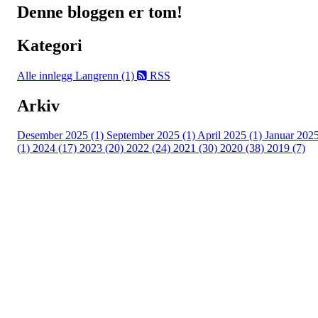
Denne bloggen er tom!
Kategori
Alle innlegg
Langrenn (1)
RSS
Arkiv
Desember 2025 (1)
September 2025 (1)
April 2025 (1)
Januar 202
(1)
2024 (17)
2023 (20)
2022 (24)
2021 (30)
2020 (38)
2019 (7)
Kjelsås IL
Neptunveien 8 -12
Postboks 13 Kjelsås
0411 Oslo
T:
9191 1913