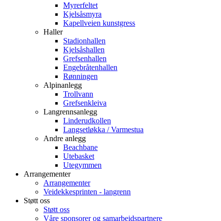
Myrerfeltet
Kjelsåsmyra
Kapellveien kunstgress
Haller
Stadionhallen
Kjelsåshallen
Grefsenhallen
Engebråtenhallen
Rønningen
Alpinanlegg
Trollvann
Grefsenkleiva
Langrennsanlegg
Linderudkollen
Langsetløkka / Varmestua
Andre anlegg
Beachbane
Utebasket
Utegymmen
Arrangementer
Arrangementer
Veidekkesprinten - langrenn
Støtt oss
Støtt oss
Våre sponsorer og samarbeidspartnere