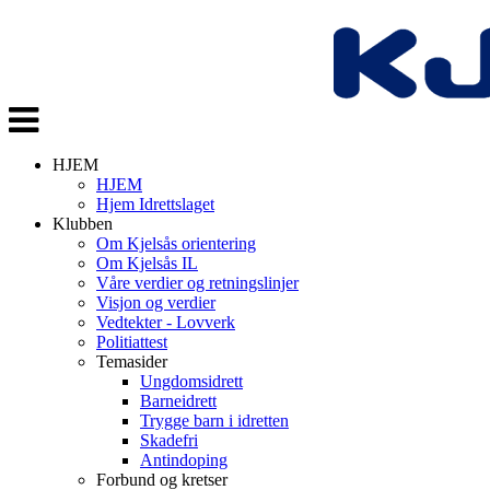
Veksle
navigasjon
HJEM
HJEM
Hjem Idrettslaget
Klubben
Om Kjelsås orientering
Om Kjelsås IL
Våre verdier og retningslinjer
Visjon og verdier
Vedtekter - Lovverk
Politiattest
Temasider
Ungdomsidrett
Barneidrett
Trygge barn i idretten
Skadefri
Antindoping
Forbund og kretser