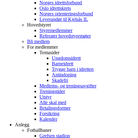
Norges idrettsforbund
Oslo idrettskrets
Norges orienteringsforbund
Leverandør til Kjelsås IL
Hovedstyret
Styremedlemmer
Referater hovedstyremøter
Bli medlem
For medlemmer
Temasider
Ungdomsidrett
Barneidrett
Trygge barn i idretten
Antindoping
Skadefri
Medlems- og treningsavgifter
Treningstider
Utstyr
Alle skal med
Betalingsformer
Forsikring
Kalender
Anlegg
Fotballbaner
Grefsen stadion