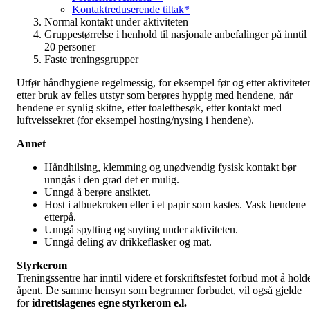
Kontaktreduserende tiltak*
Normal kontakt under aktiviteten
Gruppestørrelse i henhold til nasjonale anbefalinger på inntil
20 personer
Faste treningsgrupper
Utfør håndhygiene regelmessig, for eksempel før og etter aktivitete
etter bruk av felles utstyr som berøres hyppig med hendene, når
hendene er synlig skitne, etter toalettbesøk, etter kontakt med
luftveissekret (for eksempel hosting/nysing i hendene).
Annet
Håndhilsing, klemming og unødvendig fysisk kontakt bør
unngås i den grad det er mulig.
Unngå å berøre ansiktet.
Host i albuekroken eller i et papir som kastes. Vask hendene
etterpå.
Unngå spytting og snyting under aktiviteten.
Unngå deling av drikkeflasker og mat.
Styrkerom
Treningssentre har inntil videre et forskriftsfestet forbud mot å hold
åpent. De samme hensyn som begrunner forbudet, vil også gjelde
for
idrettslagenes egne styrkerom e.l.