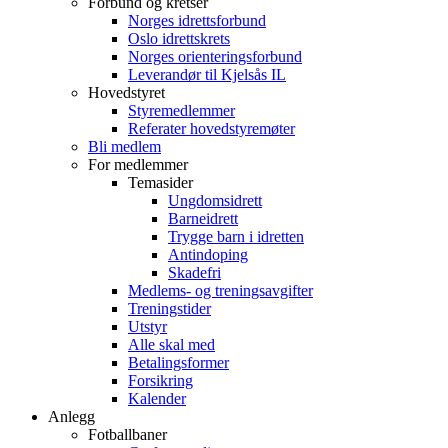
Forbund og kretser
Norges idrettsforbund
Oslo idrettskrets
Norges orienteringsforbund
Leverandør til Kjelsås IL
Hovedstyret
Styremedlemmer
Referater hovedstyremøter
Bli medlem
For medlemmer
Temasider
Ungdomsidrett
Barneidrett
Trygge barn i idretten
Antindoping
Skadefri
Medlems- og treningsavgifter
Treningstider
Utstyr
Alle skal med
Betalingsformer
Forsikring
Kalender
Anlegg
Fotballbaner