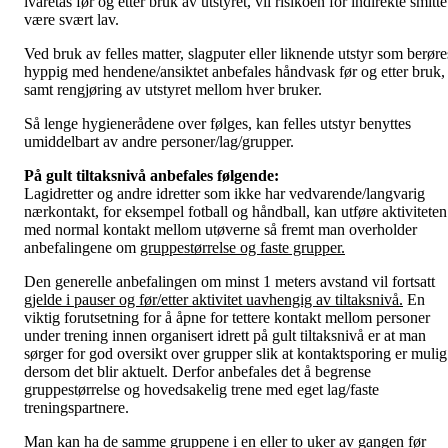
ivaretas før og etter bruk av utstyret, vil risikoen for indirekte smitte
være svært lav.
Ved bruk av felles matter, slagputer eller liknende utstyr som berøre
hyppig med hendene/ansiktet anbefales håndvask før og etter bruk,
samt rengjøring av utstyret mellom hver bruker.
Så lenge hygienerådene over følges, kan felles utstyr benyttes
umiddelbart av andre personer/lag/grupper.
På gult tiltaksnivå anbefales følgende:
Lagidretter og andre idretter som ikke har vedvarende/langvarig
nærkontakt, for eksempel fotball og håndball, kan utføre aktiviteten
med normal kontakt mellom utøverne så fremt man overholder
anbefalingene om
gruppestørrelse og faste grupper.
Den generelle anbefalingen om minst 1 meters avstand vil fortsatt
gjelde i pauser og før/etter aktivitet uavhengig av tiltaksnivå.
En
viktig forutsetning for å åpne for tettere kontakt mellom personer
under trening innen organisert idrett på gult tiltaksnivå er at man
sørger for god oversikt over grupper slik at kontaktsporing er mulig
dersom det blir aktuelt. Derfor anbefales det å begrense
gruppestørrelse og hovedsakelig trene med eget lag/faste
treningspartnere.
Man kan ha de samme gruppene i en eller to uker av gangen før