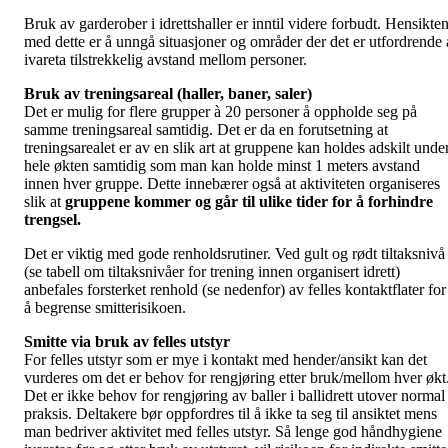
Bruk av garderober i idrettshaller er inntil videre forbudt. Hensikte
med dette er å unngå situasjoner og områder der det er utfordrende 
ivareta tilstrekkelig avstand mellom personer.
Bruk av treningsareal (haller, baner, saler)
Det er mulig for flere grupper à 20 personer å oppholde seg på
samme treningsareal samtidig. Det er da en forutsetning at
treningsarealet er av en slik art at gruppene kan holdes adskilt unde
hele økten samtidig som man kan holde minst 1 meters avstand
innen hver gruppe. Dette innebærer også at aktiviteten organiseres
slik at
gruppene kommer og går til ulike tider for å forhindre
trengsel.
Det er viktig med gode renholdsrutiner. Ved gult og rødt tiltaksnivå
(se tabell om tiltaksnivåer for trening innen organisert idrett)
anbefales forsterket renhold (se nedenfor) av felles kontaktflater for
å begrense smitterisikoen.
Smitte via bruk av felles utstyr
For felles utstyr som er mye i kontakt med hender/ansikt kan det
vurderes om det er behov for rengjøring etter bruk/mellom hver økt
Det er ikke behov for rengjøring av baller i ballidrett utover normal
praksis. Deltakere bør oppfordres til å ikke ta seg til ansiktet mens
man bedriver aktivitet med felles utstyr. Så lenge god håndhygiene