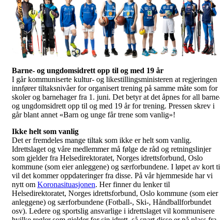
Barne- og ungdomsidrett opp til og med 19 år
I går kommuniserte kultur- og likestillingsministeren at regjeringen
innfører tiltaksnivåer for organisert trening på samme måte som for
skoler og barnehager fra 1. juni. Det betyr at det åpnes for all barne
og ungdomsidrett opp til og med 19 år for trening. Pressen skrev i
går blant annet «Barn og unge får trene som vanlig»!
Ikke helt som vanlig
Det er fremdeles mange tiltak som ikke er helt som vanlig.
Idrettslaget og våre medlemmer må følge de råd og retningslinjer
som gjelder fra Helsedirektoratet, Norges idrettsforbund, Oslo
kommune (som eier anleggene) og særforbundene. I løpet av kort t
vil det kommer oppdateringer fra disse. På vår hjemmeside har vi
nytt om
Koronasituasjonen
. Her finner du lenker til
Helsedirektoratet, Norges idrettsforbund, Oslo kommune (som eier
anleggene) og særforbundene (Fotball-, Ski-, Håndballforbundet
osv). Ledere og sportslig ansvarlige i idrettslaget vil kommunisere
hvilke regler som gjelder for sin idrett, så snart disse er på plass fra