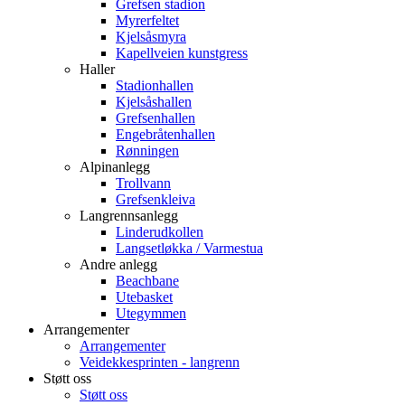
Grefsen stadion
Myrerfeltet
Kjelsåsmyra
Kapellveien kunstgress
Haller
Stadionhallen
Kjelsåshallen
Grefsenhallen
Engebråtenhallen
Rønningen
Alpinanlegg
Trollvann
Grefsenkleiva
Langrennsanlegg
Linderudkollen
Langsetløkka / Varmestua
Andre anlegg
Beachbane
Utebasket
Utegymmen
Arrangementer
Arrangementer
Veidekkesprinten - langrenn
Støtt oss
Støtt oss