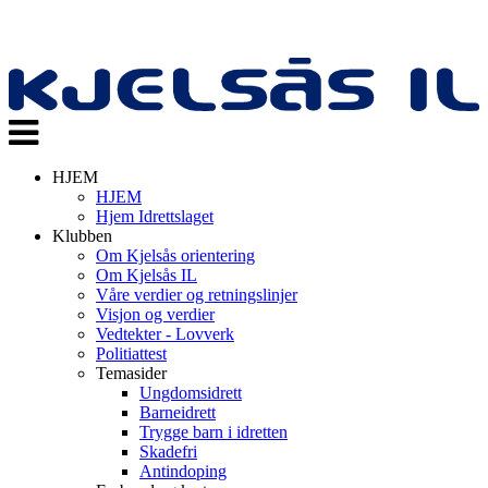
Veksle
navigasjon
HJEM
HJEM
Hjem Idrettslaget
Klubben
Om Kjelsås orientering
Om Kjelsås IL
Våre verdier og retningslinjer
Visjon og verdier
Vedtekter - Lovverk
Politiattest
Temasider
Ungdomsidrett
Barneidrett
Trygge barn i idretten
Skadefri
Antindoping