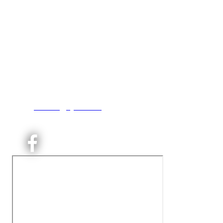
Kjelsås IL
Neptunveien 8 -12
Postboks 13 Kjelsås
0411 Oslo
T:
9191 1913
E:
kontoret@kjelsaas.no
Orgnr: ‍975 663 450