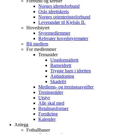
Forbund og kretser
Norges idrettsforbund
Oslo idrettskrets
Norges orienteringsforbund
Leverandør til Kjelsås IL
Hovedstyret
Styremedlemmer
Referater hovedstyremøter
Bli medlem
For medlemmer
Temasider
Ungdomsidrett
Barneidrett
Trygge barn i idretten
Antindoping
Skadefri
Medlems- og treningsavgifter
Treningstider
Utstyr
Alle skal med
Betalingsformer
Forsikring
Kalender
Anlegg
Fotballbaner