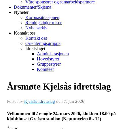
Våre sponsorer og samarbeidspartnere
Dokumenter/Skjema
Nyheter
Koronasituasjonen
Retningslinjer reiser
Nyhetsarkiv
Kontakt oss
Kontakt oss
Orienteringsgruppa
Idrettslaget
Administrasjonen
Hovedstyret
Gruppestyrer
Komiteer
Årsmøte Kjelsås idrettslag
Postet av
Kjelsås Idrettslag
den
7. jan 2026
Velkommen til årsmøte 24. mars 2026, klokken 18.00 på
klubbhuset Grefsen stadion (Neptunveien 8 - 12)
Årsm