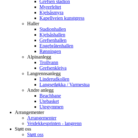
Grefsen stadion
Myrerfeltet
Kjelsåsmyra
Kapellveien kunstgress
Haller
Stadionhallen
Kjelsåshallen
Grefsenhallen
Engebråtenhallen
Rønningen
Alpinanlegg
Trollvann
Grefsenkleiva
Langrennsanlegg
Linderudkollen
Langsetløkka / Varmestua
Andre anlegg
Beachbane
Utebasket
Utegymmen
Arrangementer
Arrangementer
Veidekkesprinten - langrenn
Støtt oss
Støtt oss