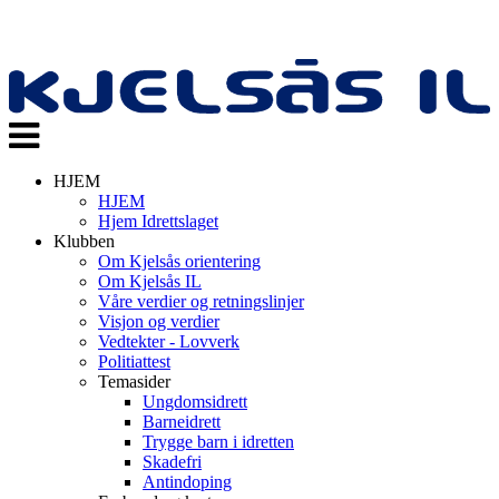
Veksle
navigasjon
HJEM
HJEM
Hjem Idrettslaget
Klubben
Om Kjelsås orientering
Om Kjelsås IL
Våre verdier og retningslinjer
Visjon og verdier
Vedtekter - Lovverk
Politiattest
Temasider
Ungdomsidrett
Barneidrett
Trygge barn i idretten
Skadefri
Antindoping