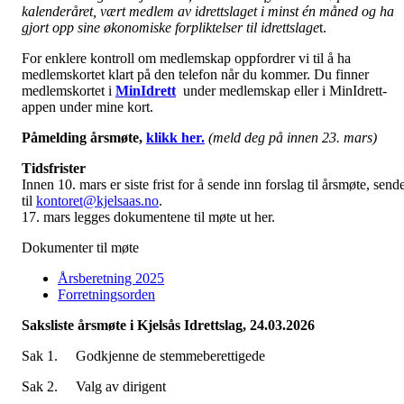
kalenderåret, vært medlem av idrettslaget i minst én måned og ha
gjort opp sine økonomiske forpliktelser til idrettslage
t.
For enklere kontroll om medlemskap oppfordrer vi til å ha
medlemskortet klart på den telefon når du kommer. Du finner
medlemskortet i
MinIdrett
under medlemskap eller i MinIdrett-
appen under mine kort.
Påmelding årsmøte,
klikk her.
(meld deg på innen 23. mars)
Tidsfrister
Innen 10. mars er siste frist for å sende inn forslag til årsmøte, send
til
kontoret@kjelsaas.no
.
17. mars legges dokumentene til møte ut her.
Dokumenter til møte
Årsberetning 2025
Forretningsorden
Saksliste årsmøte i Kjelsås Idrettslag, 24.03.2026
Sak 1. Godkjenne de stemmeberettigede
Sak 2. Valg av dirigent