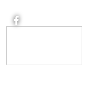
E:
kontoret@kjelsaas.no
Orgnr: ‍975 663 450