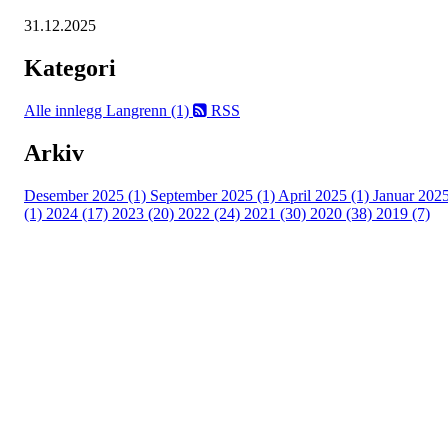
31.12.2025
Kategori
Alle innlegg
Langrenn (1)
RSS
Arkiv
Desember 2025 (1)
September 2025 (1)
April 2025 (1)
Januar 202
(1)
2024 (17)
2023 (20)
2022 (24)
2021 (30)
2020 (38)
2019 (7)
Kjelsås IL
Neptunveien 8 -12
Postboks 13 Kjelsås
0411 Oslo
T:
9191 1913