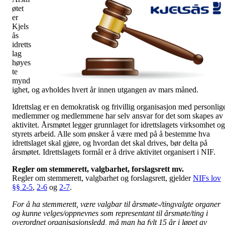
øtet
er
Kjels
ås
idretts
lag
høyes
te
mynd
ighet, og avholdes hvert år innen utgangen av mars måned.
Idrettslag er en demokratisk og frivillig organisasjon med personlig
medlemmer og medlemmene har selv ansvar for det som skapes av
aktivitet. Årsmøtet legger grunnlaget for idrettslagets virksomhet og
styrets arbeid. Alle som ønsker å være med på å bestemme hva
idrettslaget skal gjøre, og hvordan det skal drives, bør delta på
årsmøtet. Idrettslagets formål er å drive aktivitet organisert i NIF.
Regler om stemmerett, valgbarhet, forslagsrett mv.
Regler om stemmerett, valgbarhet og forslagsrett, gjelder
NIFs lov
§§ 2-5
,
2-6
og
2-7
.
For å ha stemmerett, være valgbar til årsmøte-/tingvalgte organer
og kunne velges/oppnevnes som representant til årsmøte/ting i
overordnet organisasjonsledd, må man ha fylt 15 år i løpet av