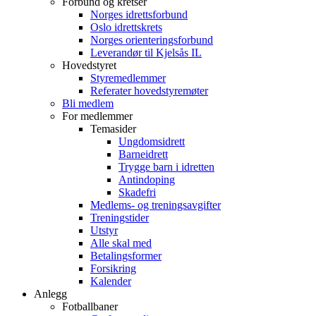
Forbund og kretser
Norges idrettsforbund
Oslo idrettskrets
Norges orienteringsforbund
Leverandør til Kjelsås IL
Hovedstyret
Styremedlemmer
Referater hovedstyremøter
Bli medlem
For medlemmer
Temasider
Ungdomsidrett
Barneidrett
Trygge barn i idretten
Antindoping
Skadefri
Medlems- og treningsavgifter
Treningstider
Utstyr
Alle skal med
Betalingsformer
Forsikring
Kalender
Anlegg
Fotballbaner