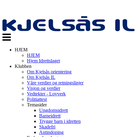
Veksle
navigasjon
HJEM
HJEM
Hjem Idrettslaget
Klubben
Om Kjelsås orientering
Om Kjelsås IL
Våre verdier og retningslinjer
Visjon og verdier
Vedtekter - Lovverk
Politiattest
Temasider
Ungdomsidrett
Barneidrett
Trygge barn i idretten
Skadefri
Antindoping