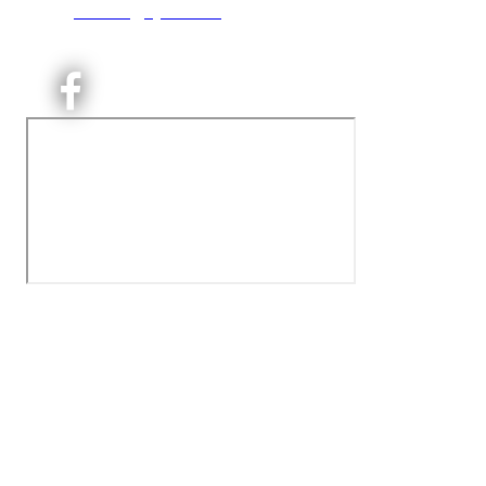
E:
kontoret@kjelsaas.no
Orgnr: ‍975 663 450