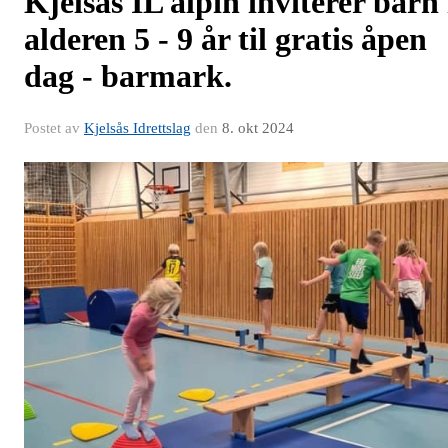
Kjelsås IL alpin inviterer barn 
alderen 5 - 9 år til gratis åpen
dag - barmark.
Postet av
Kjelsås Idrettslag
den
8. okt 2024