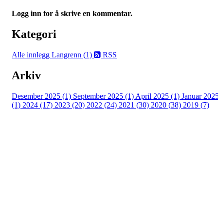
Logg inn for å skrive en kommentar.
Kategori
Alle innlegg
Langrenn (1)
RSS
Arkiv
Desember 2025 (1)
September 2025 (1)
April 2025 (1)
Januar 202
(1)
2024 (17)
2023 (20)
2022 (24)
2021 (30)
2020 (38)
2019 (7)
Kjelsås IL
Neptunveien 8 -12
Postboks 13 Kjelsås
0411 Oslo
T:
9191 1913