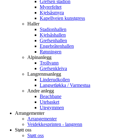
Grefsen stadion
Myrerfeltet
Kjelsåsmyra
Kapellveien kunstgress
Haller
Stadionhallen
Kjelsåshallen
Grefsenhallen
Engebråtenhallen
Rønningen
Alpinanlegg
Trollvann
Grefsenkleiva
Langrennsanlegg
Linderudkollen
Langsetløkka / Varmestua
Andre anlegg
Beachbane
Utebasket
Utegymmen
Arrangementer
Arrangementer
Veidekkesprinten - langrenn
Støtt oss
Støtt oss