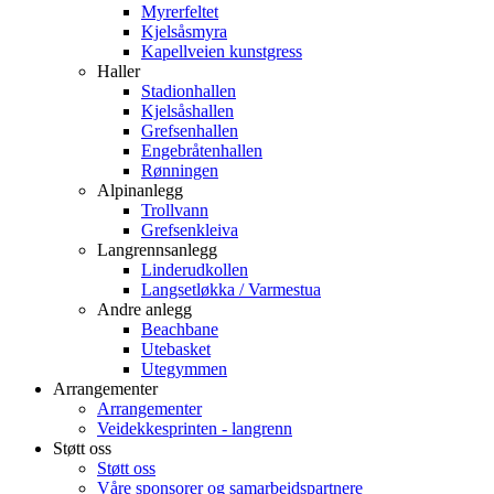
Myrerfeltet
Kjelsåsmyra
Kapellveien kunstgress
Haller
Stadionhallen
Kjelsåshallen
Grefsenhallen
Engebråtenhallen
Rønningen
Alpinanlegg
Trollvann
Grefsenkleiva
Langrennsanlegg
Linderudkollen
Langsetløkka / Varmestua
Andre anlegg
Beachbane
Utebasket
Utegymmen
Arrangementer
Arrangementer
Veidekkesprinten - langrenn
Støtt oss
Støtt oss
Våre sponsorer og samarbeidspartnere