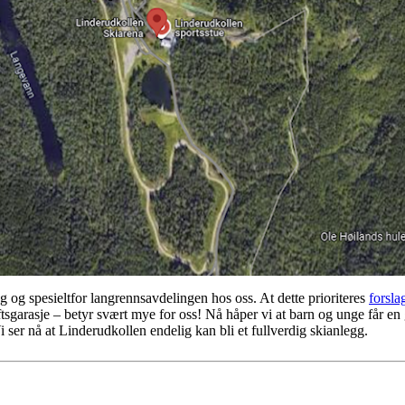
ag og spesieltfor langrennsavdelingen hos oss. At dette prioriteres
forslag
tsgarasje – betyr svært mye for oss! Nå håper vi at barn og unge får en g
i ser nå at Linderudkollen endelig kan bli et fullverdig skianlegg.