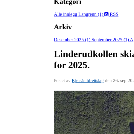
Kategori
Alle innlegg
Langrenn (1)
RSS
Arkiv
Desember 2025 (1)
September 2025 (1)
Ap
Linderudkollen skia
for 2025.
Postet av
Kjelsås Idrettslag
den
26. sep 20