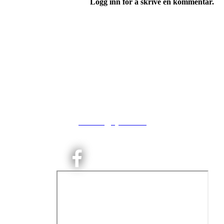
Logg inn for å skrive en kommentar.
Kjelsås IL
Neptunveien 8 -12
Postboks 13 Kjelsås
0411 Oslo
T:
9191 1913
E:
kontoret@kjelsaas.no
Orgnr: ‍975 663 450