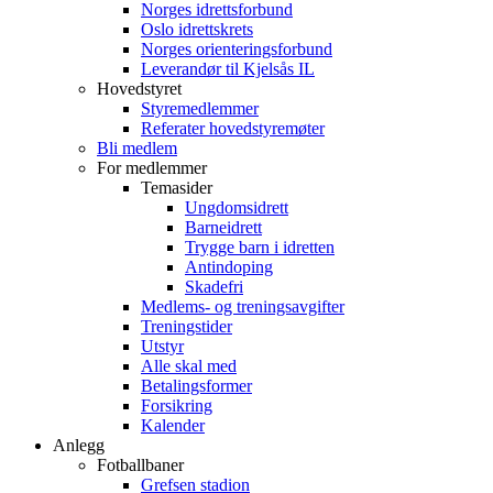
Norges idrettsforbund
Oslo idrettskrets
Norges orienteringsforbund
Leverandør til Kjelsås IL
Hovedstyret
Styremedlemmer
Referater hovedstyremøter
Bli medlem
For medlemmer
Temasider
Ungdomsidrett
Barneidrett
Trygge barn i idretten
Antindoping
Skadefri
Medlems- og treningsavgifter
Treningstider
Utstyr
Alle skal med
Betalingsformer
Forsikring
Kalender
Anlegg
Fotballbaner
Grefsen stadion