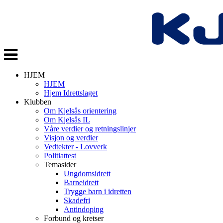
Veksle
navigasjon
HJEM
HJEM
Hjem Idrettslaget
Klubben
Om Kjelsås orientering
Om Kjelsås IL
Våre verdier og retningslinjer
Visjon og verdier
Vedtekter - Lovverk
Politiattest
Temasider
Ungdomsidrett
Barneidrett
Trygge barn i idretten
Skadefri
Antindoping
Forbund og kretser