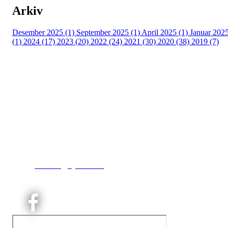
Arkiv
Desember 2025 (1)
September 2025 (1)
April 2025 (1)
Januar 202
(1)
2024 (17)
2023 (20)
2022 (24)
2021 (30)
2020 (38)
2019 (7)
Kjelsås IL
Neptunveien 8 -12
Postboks 13 Kjelsås
0411 Oslo
T:
9191 1913
E:
kontoret@kjelsaas.no
Orgnr: ‍975 663 450