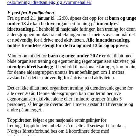
oslo/trening-idrettsanlegg-og-svommehaller/
E-post fra Bymiljøetaen
Fra og med 21. januar kl. 12:00, åpnes det opp for at
barn og ung
under 13 år
kan bedrive organisert trening på
innendørs
idrettsanlegg
. I henhold til nasjonale føringer, kan trening for denn
aldersgruppen unntas fra anbefalingen om 1 meters avstand når det
er nødvendig for å drive med aktiviteten.
Alle innendørsanlegg
holdes fremdeles stengt for de fra og med 13 år og oppover.
Minner om at det for
barn og unge under 20 år
er det tillatt med
både organisert trening og egentrening (egenorganisert aktivitet) på
utendørs idrettsanlegg
. I henhold til nasjonale føringer, kan treni
for denne aldersgruppen unntas fra anbefalingen om 1 meters
avstand når det er nødvendig for å drive med aktiviteten.
Det er ikke tillatt med organisert trening på utendørsanleggene for
alle over 20 år. Denne aldersgruppen kan imidlertid bedrive
egenorganisert aktivitet alene eller i mindre grupper (maks 5
personer), så lenge de overholder 1 meter avstand til hverandre og
andre på anlegget.
Toppidretten følger egne nasjonale retningslinjer for
trening. Toppidretten anbefales å utsette alt seriespill i to uker.
Norges Idrettsforbund bes om å koordinere dette med