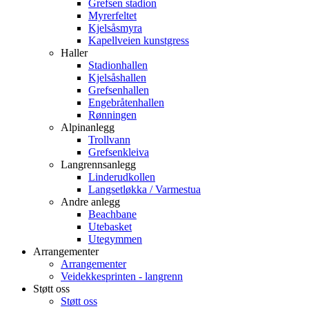
Grefsen stadion
Myrerfeltet
Kjelsåsmyra
Kapellveien kunstgress
Haller
Stadionhallen
Kjelsåshallen
Grefsenhallen
Engebråtenhallen
Rønningen
Alpinanlegg
Trollvann
Grefsenkleiva
Langrennsanlegg
Linderudkollen
Langsetløkka / Varmestua
Andre anlegg
Beachbane
Utebasket
Utegymmen
Arrangementer
Arrangementer
Veidekkesprinten - langrenn
Støtt oss
Støtt oss