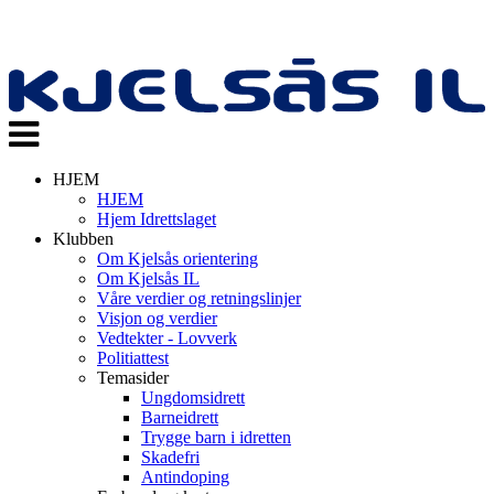
Veksle
navigasjon
HJEM
HJEM
Hjem Idrettslaget
Klubben
Om Kjelsås orientering
Om Kjelsås IL
Våre verdier og retningslinjer
Visjon og verdier
Vedtekter - Lovverk
Politiattest
Temasider
Ungdomsidrett
Barneidrett
Trygge barn i idretten
Skadefri
Antindoping