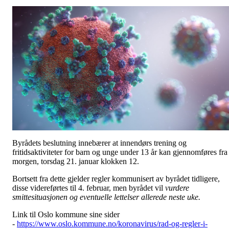
Byrådets beslutning innebærer at innendørs trening og
fritidsaktiviteter for barn og unge under 13 år kan gjennomføres fra 
morgen, torsdag 21. januar klokken 12.
Bortsett fra dette gjelder regler kommunisert av byrådet tidligere,
disse videreførtes til 4. februar, men byrådet vil
vurdere
smittesituasjonen og eventuelle lettelser allerede neste uke.
Link til Oslo kommune sine sider
-
https://www.oslo.kommune.no/koronavirus/rad-og-regler-i-