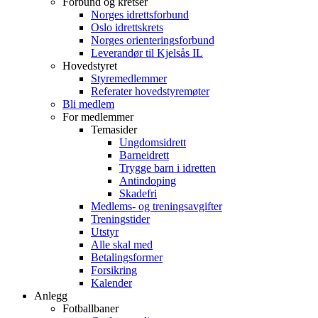
Forbund og kretser
Norges idrettsforbund
Oslo idrettskrets
Norges orienteringsforbund
Leverandør til Kjelsås IL
Hovedstyret
Styremedlemmer
Referater hovedstyremøter
Bli medlem
For medlemmer
Temasider
Ungdomsidrett
Barneidrett
Trygge barn i idretten
Antindoping
Skadefri
Medlems- og treningsavgifter
Treningstider
Utstyr
Alle skal med
Betalingsformer
Forsikring
Kalender
Anlegg
Fotballbaner