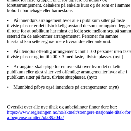
idrettsarrangement, deltakere på enkelte kurs og de som er i samme
kohort i barnehage eller barneskole.
•
På innendørs arrangement hvor alle i publikum sitter på faste
tilviste plasser er det tilstrekkelig avstand dersom arrangøren legger
til rette for at publikum har minst ett ledig sete mellom seg på sam
seterad fra de ankommer arrangementet. Personer fra samme
husstand kan sette seg nærmere hverandre etter ankomst.
•
På utendørs offentlig arrangement: Inntil 100 personer uten faste
tilviste plasser og inntil 200 x 3 med faste, tilviste plasser. (nytt)
•
Arrangører skal sørge for en oversikt over hvor det enkelte
publikum eller gjest sitter ved offentlige arrangementer hvor alle i
publikum sitter på faste, tilviste sitteplasser. (nytt)
•
Munnbind påbys også innendørs på arrangementer. (nytt)
Oversikt over alle nye tiltak og anbefalinger finner dere her:
https://www.regjeringen.no/no/aktuelt/strengere-nasjonale-tiltak-for
a-begrense-smitten/id2892042/