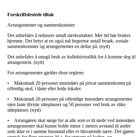
Forskriftsfestede tiltak
Arrangementer og sammenkomster
Det anbefales å redusere antall nærkontakter. Mer tid bør brukes
hjemme. Det betyr at en også må begrense antall besøk, sosiale
sammenkomster og arrangementer en deltar på. (nytt)
Det anbefales å unngå bruk av kollektivtrafikk for å komme deg til
arrangement. (nytt)
For arrangementer gjelder disse reglene:
•
Maksimalt 20 personer innendørs på privat sammenkomst på
offentlig sted, i lånte eller leide lokaler.
•
Maksimalt 20 personer på offentlige innendørs arrangementer
uten faste tilviste sitteplasser og 50 personer ved bruk av slike
sitteplasser. (nytt)
•
Arrangøren skal sørge for at alle som er til stede ved innendørs
arrangementer skal kunne holde minst 1 meters avstand til andre
som ikke er i samme husstand eller er tilsvarende nære. Det gjøres
unntak for flere grupper, bl.a. for utøvere på kultur- og