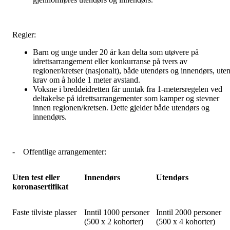
Regler:
Barn og unge under 20 år kan delta som utøvere på
idrettsarrangement eller konkurranse på tvers av
regioner/kretser (nasjonalt), både utendørs og innendørs, ute
krav om å holde 1 meter avstand.
Voksne i breddeidretten får unntak fra 1-metersregelen ved
deltakelse på idrettsarrangementer som kamper og stevner
innen regionen/kretsen. Dette gjelder både utendørs og
innendørs.
-
Offentlige arrangementer:
Uten test eller
Innendørs
Utendørs
koronasertifikat
Faste tilviste plasser
Inntil 1000 personer
Inntil 2000 personer
(500 x 2 kohorter)
(500 x 4 kohorter)