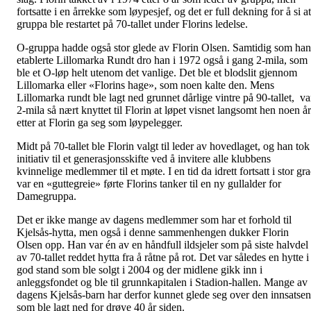
fortsatte i en årrekke som løypesjef, og det er full dekning for å si at
gruppa ble restartet på 70-tallet under Florins ledelse.
O-gruppa hadde også stor glede av Florin Olsen. Samtidig som han
etablerte Lillomarka Rundt dro han i 1972 også i gang 2-mila, som
ble et O-løp helt utenom det vanlige. Det ble et blodslit gjennom
Lillomarka eller «Florins hage», som noen kalte den. Mens
Lillomarka rundt ble lagt ned grunnet dårlige vintre på 90-tallet, va
2-mila så nært knyttet til Florin at løpet visnet langsomt hen noen år
etter at Florin ga seg som løypelegger.
Midt på 70-tallet ble Florin valgt til leder av hovedlaget, og han tok
initiativ til et generasjonsskifte ved å invitere alle klubbens
kvinnelige medlemmer til et møte. I en tid da idrett fortsatt i stor gr
var en «guttegreie» førte Florins tanker til en ny gullalder for
Damegruppa.
Det er ikke mange av dagens medlemmer som har et forhold til
Kjelsås-hytta, men også i denne sammenhengen dukker Florin
Olsen opp. Han var én av en håndfull ildsjeler som på siste halvdel
av 70-tallet reddet hytta fra å råtne på rot. Det var således en hytte i
god stand som ble solgt i 2004 og der midlene gikk inn i
anleggsfondet og ble til grunnkapitalen i Stadion-hallen. Mange av
dagens Kjelsås-barn har derfor kunnet glede seg over den innsatsen
som ble lagt ned for drøye 40 år siden.