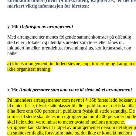
koronautbruddet (covid-19-forskriften), Kapittel 5A, er det he
markert viktig informasjon for idretten:
§ 16b
Definisjon av arrangement
Med arrangementer menes følgende sammenkomster på offentlig
sted eller i lokaler og utendørs arealer som leies eller lånes ut,
inkludert hoteller, grendehus, forsamlingshus, konferansesaler og
haller
a) idrettsarrangement, inkludert stevne, cup, turnering og kamp, me
ikke organisert trening
§ 16c
Antall personer som kan være til stede på et arrangement
På innendørs arrangementer som nevnt i § 16b første ledd bokstav 
til e uten faste, tilviste sitteplasser til alle i publikum er det ikke tillat
å ha flere enn 600 personer i publikum fysisk til stede samtidig. De
som er til stede skal deles inn i grupper på inntil 200 personer og de
skal hele tiden være minst to meter avstand mellom gruppene.
Gruppene kan skiftes ut i løpet av arrangementet dersom det skjer 
en smittevernfaglig forsvarlig måte og det ikke er kontakt mellom