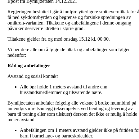
Epost fra Bymiljøetaten 14.12.2021
Regjeringen besluttet i går å innføre ytterligere smitteverntiltak for 
få ned sykdomsbyrden og begrense og forsinke spredningen av
omikron-varianten. Tiltakene og anbefalingene i denne omgang
påvirker dessverre idretten i større grad.
Tiltakene gjelder fra og med onsdag 15.12 kl. 00:00.
Vi ber dere alle om å følge de tiltak og anbefalinger som følger
nedenfor:
Råd og anbefalinger
Avstand og sosial kontakt
Alle bør holde 1 meters avstand til andre enn
husstandsmedlemmer og tilsvarende nære.
Bymiljøetaten anbefaler følgelig alle voksne å bruke munnbind på
innendørs idrettsanlegg (eksempelvis ved henting og levering av
barn til trening eller som tilskuer) dersom det ikke er mulig å holde 
meter avstand.
Anbefalingen om 1 meters avstand gjelder ikke på fritiden fo
barn i barnehage- og barneskolealder.