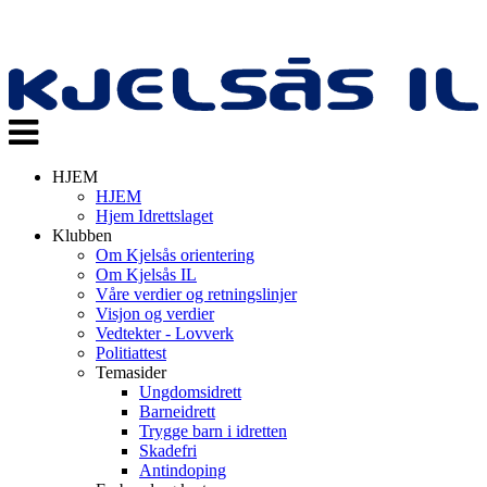
Veksle
navigasjon
HJEM
HJEM
Hjem Idrettslaget
Klubben
Om Kjelsås orientering
Om Kjelsås IL
Våre verdier og retningslinjer
Visjon og verdier
Vedtekter - Lovverk
Politiattest
Temasider
Ungdomsidrett
Barneidrett
Trygge barn i idretten
Skadefri
Antindoping