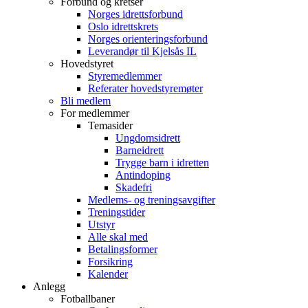
Forbund og kretser
Norges idrettsforbund
Oslo idrettskrets
Norges orienteringsforbund
Leverandør til Kjelsås IL
Hovedstyret
Styremedlemmer
Referater hovedstyremøter
Bli medlem
For medlemmer
Temasider
Ungdomsidrett
Barneidrett
Trygge barn i idretten
Antindoping
Skadefri
Medlems- og treningsavgifter
Treningstider
Utstyr
Alle skal med
Betalingsformer
Forsikring
Kalender
Anlegg
Fotballbaner