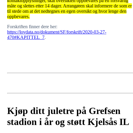
kontaktopplysninger, skal oversikten oppbevares på en forsvarlig
måte og slettes etter 14 dager. Arrangøren skal informere de som er
til stede om at det nedtegnes en egen oversikt og hvor lenge den
oppbevares.
Forskriften finner dere her:
https://lovdata.no/dokument/SF/forskrift/2020-03-27-
470#KAPITTEL_7
.
Kjøp ditt juletre på Grefsen
stadion i år og støtt Kjelsås IL