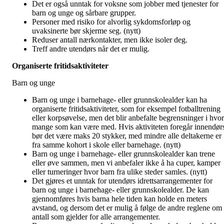
Det er også unntak for voksne som jobber med tjenester for
barn og unge og sårbare grupper.
Personer med risiko for alvorlig sykdomsforløp og
uvaksinerte bør skjerme seg. (nytt)
Reduser antall nærkontakter, men ikke isoler deg.
Treff andre utendørs når det er mulig.
Organiserte fritidsaktiviteter
Barn og unge
Barn og unge i barnehage- eller grunnskolealder kan ha
organiserte fritidsaktiviteter, som for eksempel fotballtrening
eller korpsøvelse, men det blir anbefalte begrensninger i hvor
mange som kan være med. Hvis aktiviteten foregår innendør
bør det være maks 20 stykker, med mindre alle deltakerne er
fra samme kohort i skole eller barnehage. (nytt)
Barn og unge i barnehage- eller grunnskolealder kan trene
eller øve sammen, men vi anbefaler ikke å ha cuper, kamper
eller turneringer hvor barn fra ulike steder samles. (nytt)
Det gjøres et unntak for utendørs idrettsarrangementer for
barn og unge i barnehage- eller grunnskolealder. De kan
gjennomføres hvis barna hele tiden kan holde en meters
avstand, og dersom det er mulig å følge de andre reglene om
antall som gjelder for alle arrangementer.