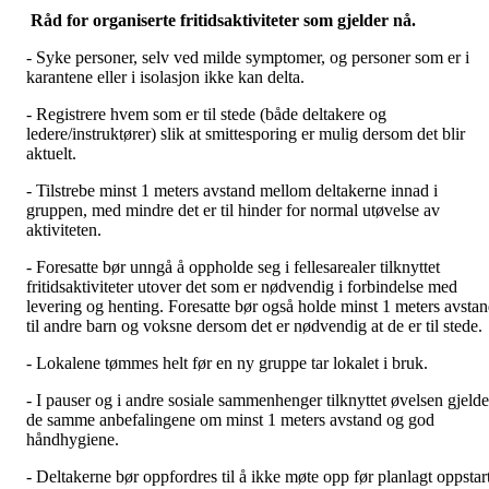
Råd for organiserte fritidsaktiviteter som
gjelder
nå.
- Syke personer, selv ved milde symptomer, og personer som er i
karantene eller i isolasjon ikke kan delta.
- Registrere hvem som er til stede (både deltakere og
ledere/instruktører) slik at smittesporing er mulig dersom det blir
aktuelt.
- Tilstrebe minst 1 meters avstand mellom deltakerne innad i
gruppen, med mindre det er til hinder for normal utøvelse av
aktiviteten.
- Foresatte bør unngå å oppholde seg i fellesarealer tilknyttet
fritidsaktiviteter utover det som er nødvendig i forbindelse med
levering og henting. Foresatte bør også holde minst 1 meters avsta
til andre barn og voksne dersom det er nødvendig at de er til stede.
- Lokalene tømmes helt før en ny gruppe tar lokalet i bruk.
- I pauser og i andre sosiale sammenhenger tilknyttet øvelsen gjelde
de samme anbefalingene om minst 1 meters avstand og god
håndhygiene.
- Deltakerne bør oppfordres til å ikke møte opp før planlagt oppstar