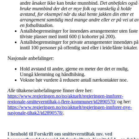
andre årsaker ikke kan bruke munnbind.
Det anbefales også
bruke munnbind der det er mye folk og vanskelig å holde
avstand, for eksempel når du skal hente jakken din etter et
arrangement samtidig med mange andre eller er på vei ut av
en fotballstadion.
Antallsbegrensninger for innendørs arrangementer uten faste
tilviste plasser med inntil 600 (i kohorter på 200).
Antallsbegrensninger for private arrangementer innendørs på
inntil 100 personer på offentlig sted eller i leide/lånte lokaler.
Nasjonale anbefalinger:
Hold avstand til andre, gjerne en meter der det er mulig.
Unngå klemming og håndhilsing.
Voksne bør vurdere å redusere antall nærkontakter noe.
Alle
tiltakene/anbefalingene finner dere her:
https://www.regjeringen.no/no/aktuelt/regjeringen-innforer-
regionale-smitteverntiltak-i-flere-kommuner/id2890570/
og her:
https://www.regjeringen.no/no/aktuelt/regjeringen-innforer-nye-
nasjonale-tiltak2/id2890578/
.
I henhold til Forskrift om smitteverntiltak mv. ved