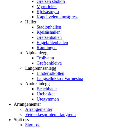
Grefsen stadion
Myrerfeltet
Kjelsåsmyra
Kapellveien kunstgress
Haller
Stadionhallen
Kjelsåshallen
Grefsenhallen
Engebråtenhallen
Rønningen
Alpinanlegg
Trollvann
Grefsenkleiva
Langrennsanlegg
Linderudkollen
Langsetløkka / Varmestua
Andre anlegg
Beachbane
Utebasket
Utegymmen
Arrangementer
Arrangementer
Veidekkesprinten - langrenn
Støtt oss
Støtt oss