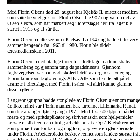
Med Florin Olsens død 28. august har Kjelsås IL mistet et medlem
som satte betydelige spor. Florin Olsen ble 90 år og var en del av
Olsen-slekta, som har markert seg i idrettslaget helt fra laget ble
startet i 1913 og til vår tid.
Florin Olsen meldte seg inn i Kjelsås IL i 1945 og hadde tillitsverv
sammenhengende fra 1963 til 1980. Florin ble tildelt
æresmedlemskap i 2011.
Florin Olsen la ned utallige timer for idrettslaget i administrativ
sammenheng og gjennom tung dugnadsinnsats. Gjennom
fagbevegelsen var han godt skolert i drift av organisasjoner, og
Florin kunne sin fagforenings-ABC. Alle som har deltatt på et
årsmøte i idrettslaget med Florin i salen, vil aldri kunne glemme
disse møtene.
Langrennsgruppa hadde stor glede av Florin Olsen gjennom mang
år. Ikke minst var Florin mannen bak turrennet Lillomarka Rundt,
som ble arrangert første gang i 1971. Med 15-1600 løpere på det
meste og med spritduplikator og skrivemaskin som hjelpemidler,
krevde et slikt renn en utrolig arbeidsinnsats. Også Kjelsåsrennet,
som primært var for barn og ungdom, opplevde en glansperiode
under Florin. Arbeiderbladet beskrev rennet som landets største i sit
slag. Florin takket av i 1974 etter 8 år som leder av gruppa, men