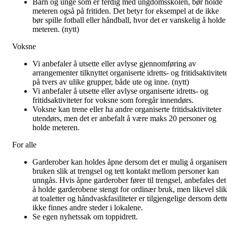
Barn og unge som er ferdig med ungdomsskolen, bør holde
meteren også på fritiden. Det betyr for eksempel at de ikke
bør spille fotball eller håndball, hvor det er vanskelig å holde
meteren. (nytt)
Voksne
Vi anbefaler å utsette eller avlyse gjennomføring av
arrangementer tilknyttet organiserte idretts- og fritidsaktivitet
på tvers av ulike grupper, både ute og inne. (nytt)
Vi anbefaler å utsette eller avlyse organiserte idretts- og
fritidsaktiviteter for voksne som foregår innendørs.
Voksne kan trene eller ha andre organiserte fritidsaktiviteter
utendørs, men det er anbefalt å være maks 20 personer og
holde meteren.
For alle
Garderober kan holdes åpne dersom det er mulig å organiser
bruken slik at trengsel og tett kontakt mellom personer kan
unngås. Hvis åpne garderober fører til trengsel, anbefales det
å holde garderobene stengt for ordinær bruk, men likevel slik
at toaletter og håndvaskfasiliteter er tilgjengelige dersom dett
ikke finnes andre steder i lokalene.
Se egen nyhetssak om toppidrett.