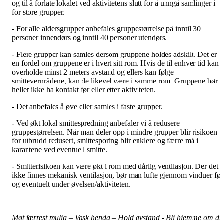
og til å forlate lokalet ved aktivitetens slutt for å unngå samlinger i
for store grupper.
- For alle aldersgrupper anbefales gruppestørrelse på inntil 30
personer innendørs og inntil 40 personer utendørs.
- Flere grupper kan samles dersom gruppene holdes adskilt. Det er
en fordel om gruppene er i hvert sitt rom. Hvis de til enhver tid kan
overholde minst 2 meters avstand og ellers kan følge
smittevernrådene, kan de likevel være i samme rom. Gruppene bør
heller ikke ha kontakt før eller etter aktiviteten.
- Det anbefales å øve eller samles i faste grupper.
- Ved økt lokal smittespredning anbefaler vi å redusere
gruppestørrelsen. Når man deler opp i mindre grupper blir risikoen
for utbrudd redusert, smittesporing blir enklere og færre må i
karantene ved eventuell smitte.
- Smitterisikoen kan være økt i rom med dårlig ventilasjon. Der det
ikke finnes mekanisk ventilasjon, bør man lufte gjennom vinduer fø
og eventuelt under øvelsen/aktiviteten.
Møt færrest mulig – Vask henda – Hold avstand - Bli hjemme om d