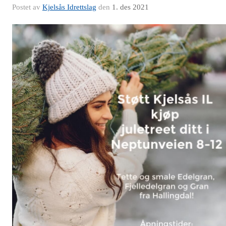
Postet av
Kjelsås Idrettslag
den
1. des 2021