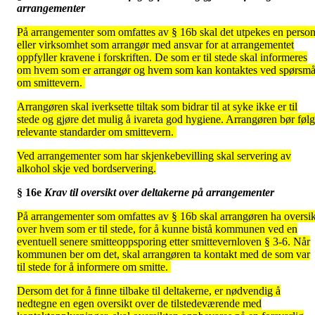
arrangementer
På arrangementer som omfattes av § 16b skal det utpekes en perso
eller virksomhet som arrangør med ansvar for at arrangementet
oppfyller kravene i forskriften. De som er til stede skal informeres
om hvem som er arrangør og hvem som kan kontaktes ved spørsmå
om smittevern.
Arrangøren skal iverksette tiltak som bidrar til at syke ikke er til
stede og gjøre det mulig å ivareta god hygiene. Arrangøren bør føl
relevante standarder om smittevern.
Ved arrangementer som har skjenkebevilling skal servering av
alkohol skje ved bordservering.
§ 16e
Krav til oversikt over deltakerne på arrangementer
På arrangementer som omfattes av § 16b skal arrangøren ha oversik
over hvem som er til stede, for å kunne bistå kommunen ved en
eventuell senere smitteoppsporing etter smittevernloven § 3-6. Når
kommunen ber om det, skal arrangøren ta kontakt med de som var
til stede for å informere om smitte.
Dersom det for å finne tilbake til deltakerne, er nødvendig å
nedtegne en egen oversikt over de tilstedeværende med