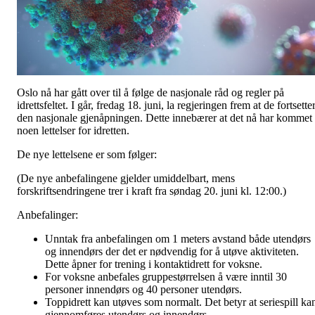
Oslo nå har gått over til å følge de nasjonale råd og regler på
idrettsfeltet. I går, fredag 18. juni, la regjeringen frem at de fortsette
den nasjonale gjenåpningen. Dette innebærer at det nå har kommet
noen lettelser for idretten.
De nye lettelsene er som følger:
(De nye anbefalingene gjelder umiddelbart, mens
forskriftsendringene trer i kraft fra søndag 20. juni kl. 12:00.)
Anbefalinger:
Unntak fra anbefalingen om 1 meters avstand både utendørs
og innendørs der det er nødvendig for å utøve aktiviteten.
Dette åpner for trening i kontaktidrett for voksne.
For voksne anbefales gruppestørrelsen å være inntil 30
personer innendørs og 40 personer utendørs.
Toppidrett kan utøves som normalt. Det betyr at seriespill ka
gjennomføres utendørs og innendørs.