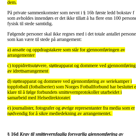
dem.
På private sammenkomster som nevnt i § 16b første ledd bokstav f
som avholdes innendørs er det ikke tillatt å ha flere enn 100 person
fysisk til stede samtidig.
Følgende personer skal ikke regnes med i det totale antallet persone
som kan være til stede på arrangement:
a) ansatte og oppdragstakere som står for gjennomføringen av
arrangementer
c) toppidrettsutøvere, støtteapparat og dommere ved gjennomføring
av idrettsarrangement
d) støtteapparat og dommere ved gjennomføring av seriekamper i
toppfotball (fotballserier) som Norges Fotballforbund har besluttet e
klare til å følge forbundets smittevernprotokoller utarbeidet i
samarbeid med Helsedirektoratet
e) journalister, fotografer og øvrige representanter fra media som er
nødvendig for å sikre mediedekning av arrangementet.
§ 16d
Krav til smittevernfaglig forsvarlig gjennomføring av