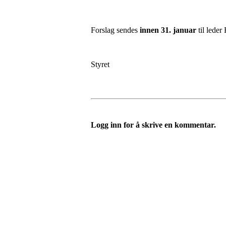
Forslag sendes
innen 31. januar
til led
Styret
Logg inn for å skrive en kommentar.
Kjelsås IL
Neptunveien 8 -12
Postboks 13 Kjelsås
0411 Oslo