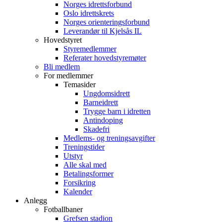
Norges idrettsforbund
Oslo idrettskrets
Norges orienteringsforbund
Leverandør til Kjelsås IL
Hovedstyret
Styremedlemmer
Referater hovedstyremøter
Bli medlem
For medlemmer
Temasider
Ungdomsidrett
Barneidrett
Trygge barn i idretten
Antindoping
Skadefri
Medlems- og treningsavgifter
Treningstider
Utstyr
Alle skal med
Betalingsformer
Forsikring
Kalender
Anlegg
Fotballbaner
Grefsen stadion