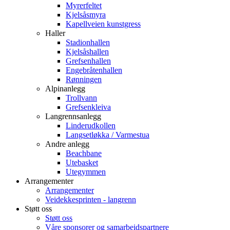
Myrerfeltet
Kjelsåsmyra
Kapellveien kunstgress
Haller
Stadionhallen
Kjelsåshallen
Grefsenhallen
Engebråtenhallen
Rønningen
Alpinanlegg
Trollvann
Grefsenkleiva
Langrennsanlegg
Linderudkollen
Langsetløkka / Varmestua
Andre anlegg
Beachbane
Utebasket
Utegymmen
Arrangementer
Arrangementer
Veidekkesprinten - langrenn
Støtt oss
Støtt oss
Våre sponsorer og samarbeidspartnere