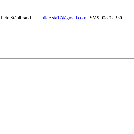
er Hilde Ståhlbrand
hilde.sta17@gmail.com
SMS 908 92 330