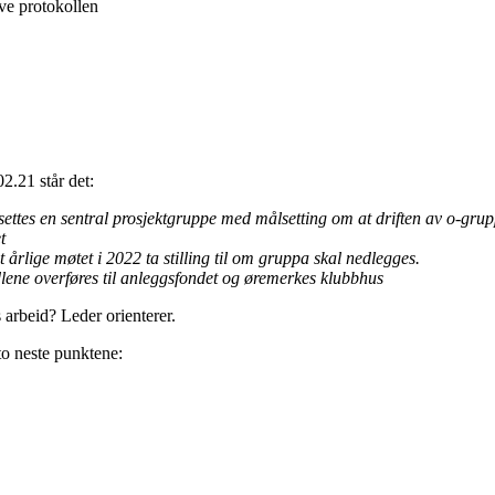
ive protokollen
02.21 står det:
settes en sentral prosjektgruppe med målsetting om at driften av o-grupp
t
t årlige møtet i 2022 ta stilling til om gruppa skal nedlegges.
dlene overføres til anleggsfondet og øremerkes klubbhus
arbeid? Leder orienterer.
to neste punktene: