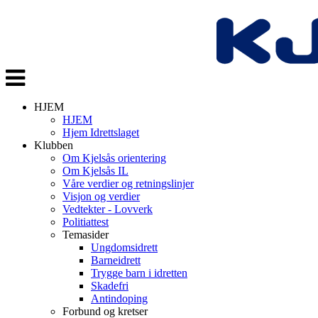
Veksle
navigasjon
HJEM
HJEM
Hjem Idrettslaget
Klubben
Om Kjelsås orientering
Om Kjelsås IL
Våre verdier og retningslinjer
Visjon og verdier
Vedtekter - Lovverk
Politiattest
Temasider
Ungdomsidrett
Barneidrett
Trygge barn i idretten
Skadefri
Antindoping
Forbund og kretser