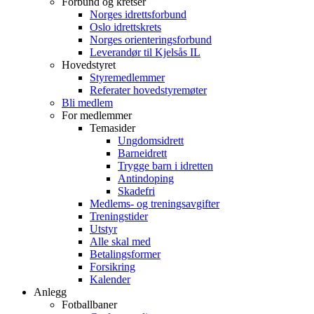
Forbund og kretser
Norges idrettsforbund
Oslo idrettskrets
Norges orienteringsforbund
Leverandør til Kjelsås IL
Hovedstyret
Styremedlemmer
Referater hovedstyremøter
Bli medlem
For medlemmer
Temasider
Ungdomsidrett
Barneidrett
Trygge barn i idretten
Antindoping
Skadefri
Medlems- og treningsavgifter
Treningstider
Utstyr
Alle skal med
Betalingsformer
Forsikring
Kalender
Anlegg
Fotballbaner