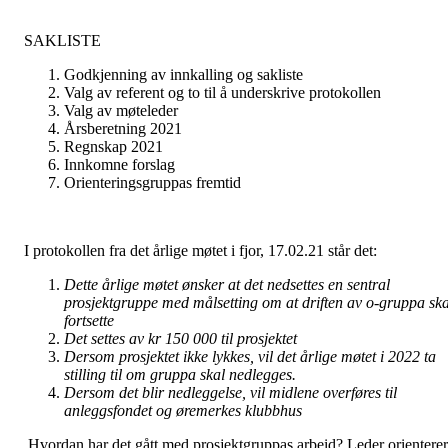
SAKLISTE
Godkjenning av innkalling og sakliste
Valg av referent og to til å underskrive protokollen
Valg av møteleder
Årsberetning 2021
Regnskap 2021
Innkomne forslag
Orienteringsgruppas fremtid
I protokollen fra det årlige møtet i fjor, 17.02.21 står det:
Dette årlige møtet ønsker at det nedsettes en sentral
prosjektgruppe med målsetting om at driften av o-gruppa ska
fortsette
Det settes av kr 150 000 til prosjektet
Dersom prosjektet ikke lykkes, vil det årlige møtet i 2022 ta
stilling til om gruppa skal nedlegges.
Dersom det blir nedleggelse, vil midlene overføres til
anleggsfondet og øremerkes klubbhus
Hvordan har det gått med prosjektgruppas arbeid? Leder orienterer