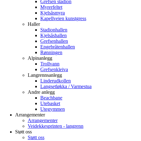
Grefsen stadion
Myrerfeltet
Kjelsåsmyra
Kapellveien kunstgress
Haller
Stadionhallen
Kjelsåshallen
Grefsenhallen
Engebråtenhallen
Rønningen
Alpinanlegg
Trollvann
Grefsenkleiva
Langrennsanlegg
Linderudkollen
Langsetløkka / Varmestua
Andre anlegg
Beachbane
Utebasket
Utegymmen
Arrangementer
Arrangementer
Veidekkesprinten - langrenn
Støtt oss
Støtt oss