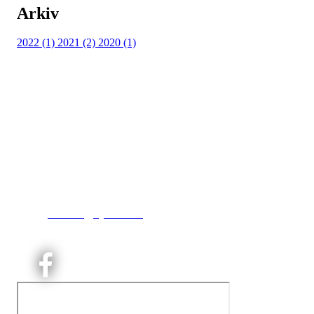
Arkiv
2022 (1)
2021 (2)
2020 (1)
Kjelsås IL
Neptunveien 8 -12
Postboks 13 Kjelsås
0411 Oslo
T:
9191 1913
E:
kontoret@kjelsaas.no
Orgnr: ‍975 663 450