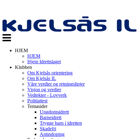
Veksle
navigasjon
HJEM
HJEM
Hjem Idrettslaget
Klubben
Om Kjelsås orientering
Om Kjelsås IL
Våre verdier og retningslinjer
Visjon og verdier
Vedtekter - Lovverk
Politiattest
Temasider
Ungdomsidrett
Barneidrett
Trygge barn i idretten
Skadefri
Antindoping